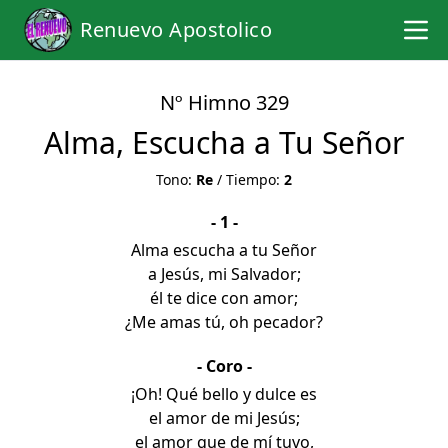
Renuevo Apostolico
Nº Himno 329
Alma, Escucha a Tu Señor
Tono:
Re
/ Tiempo:
2
- 1 -
Alma escucha a tu Señor
a Jesús, mi Salvador;
él te dice con amor;
¿Me amas tú, oh pecador?
- Coro -
¡Oh! Qué bello y dulce es
el amor de mi Jesús;
el amor que de mí tuvo,