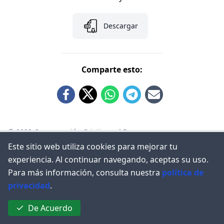
Descargar
Comparte esto:
© 2023
Congregación Cristiana el Renuevo
Este sitio web utiliza cookies para mejorar tu
Políticas de privacidad
experiencia. Al continuar navegando, aceptas su uso.
Para más información, consulta nuestra
política de
privacidad
.
De Acuerdo