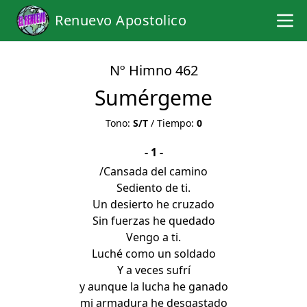
Renuevo Apostolico
Nº Himno 462
Sumérgeme
Tono:
S/T
/ Tiempo:
0
- 1 -
/Cansada del camino
Sediento de ti.
Un desierto he cruzado
Sin fuerzas he quedado
Vengo a ti.
Luché como un soldado
Y a veces sufrí
y aunque la lucha he ganado
mi armadura he desgastado